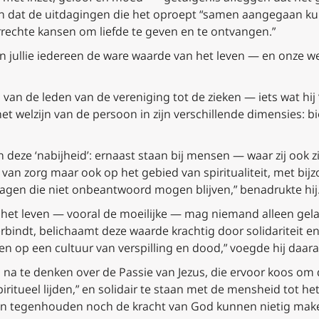
,” en dat de uitdagingen die het oproept “samen aangegaan 
rechte kansen om liefde te geven en te ontvangen.”
en jullie iedereen de ware waarde van het leven — en onze 
 van de leden van de vereniging tot de zieken — iets wat hij 
et welzijn van de persoon in zijn verschillende dimensies: b
 deze ‘nabijheid’: ernaast staan bij mensen — waar zij ook 
d van zorg maar ook op het gebied van spiritualiteit, met bi
ragen die niet onbeantwoord mogen blijven,” benadrukte hij
n het leven — vooral de moeilijke — mag niemand alleen gelat
rbindt, belichaamt deze waarde krachtig door solidariteit e
 op een cultuur van verspilling en dood,” voegde hij daara
 na te denken over de Passie van Jezus, die ervoor koos om d
piritueel lijden,” en solidair te staan met de mensheid tot he
nnen tegenhouden noch de kracht van God kunnen nietig mak