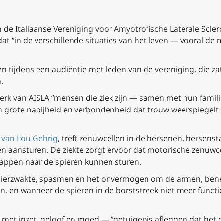
 de Italiaanse Vereniging voor Amyotrofische Laterale Scler
at “in de verschillende situaties van het leven — vooral de
 tijdens een audiëntie met leden van de vereniging, die za
.
werk van AISLA “mensen die ziek zijn — samen met hun famil
 grote nabijheid en verbondenheid dat trouw weerspiegelt o
e van Lou Gehrig
, treft zenuwcellen in de hersenen, hersen
ren aansturen. De ziekte zorgt ervoor dat motorische zenuwce
appen naar de spieren kunnen sturen.
ot spierzwakte, spasmen en het onvermogen om de armen, ben
en, en wanneer de spieren in de borststreek niet meer func
 met inzet, geloof en moed — “getuigenis afleggen dat het