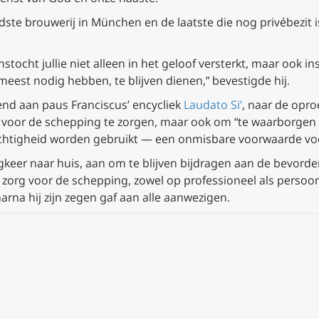
dste brouwerij in München en de laatste die nog privébezit 
stocht jullie niet alleen in het geloof versterkt, maar ook i
meest nodig hebben, te blijven dienen,” bevestigde hij.
end aan paus Franciscus’ encycliek
Laudato Si’
, naar de opro
 voor de schepping te zorgen, maar ook om “te waarborgen 
chtigheid worden gebruikt — een onmisbare voorwaarde voo
rugkeer naar huis, aan om te blijven bijdragen aan de bevord
zorg voor de schepping, zowel op professioneel als persoonl
aarna hij zijn zegen gaf aan alle aanwezigen.