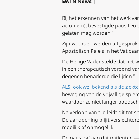
EWTN News |
Bij het erkennen van het werk van
acroniem), bevestigde paus Leo d
gelaten mag worden.”
Zijn woorden werden uitgesproken
Apostolisch Paleis in het Vaticaan
De Heilige Vader stelde dat het 
in een therapeutisch verbond van
degenen benaderde die lijden.”
ALS, ook wel bekend als de ziekt
beweging van de vrijwillige spie
waardoor ze niet langer boodsch
Na verloop van tijd leidt dit t
De aandoening blijft verslechter
moeilijk of onmogelijk.
De paus gaf aan dat patiënten —