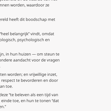
kunnen worden, waardoor ze
wereld heeft dit boodschap met
“heel belangrijk” vindt, omdat
iologisch, psychologisch en
zijn, in hun huizen — om steun te
jzondere aandacht voor de vragen
.
en worden; en vrijwillige inzet,
n respect te bevorderen en door
an toe.
eze “te beleven als een tijd van
t einde toe, en hun te tonen “dat
en.”