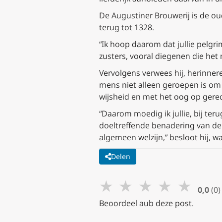
De Augustiner Brouwerij is de ou
terug tot 1328.
“Ik hoop daarom dat jullie pelgrim
zusters, vooral diegenen die het 
Vervolgens verwees hij, herinner
mens niet alleen geroepen is om
wijsheid en met het oog op gere
“Daarom moedig ik jullie, bij te
doeltreffende benadering van de 
algemeen welzijn,” besloot hij, w
Delen
★
★
★
★
★
0,0
(0)
Beoordeel aub deze post.