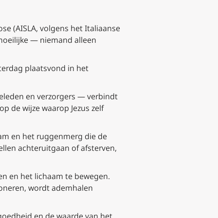
ose (AISLA, volgens het Italiaanse
 moeilijke — niemand alleen
terdag plaatsvond in het
ieleden en verzorgers — verbindt
p de wijze waarop Jezus zelf
stam en het ruggenmerg die de
llen achteruitgaan of afsterven,
en en het lichaam te bewegen.
tioneren, wordt ademhalen
 goedheid en de waarde van het