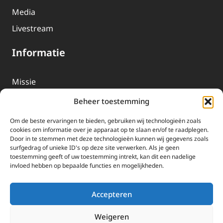
Media
Livestream
Informatie
Missie
Over EWTN
Beheer toestemming
Geschiedenis
Om de beste ervaringen te bieden, gebruiken wij technologieën zoals
EWTN-Team
cookies om informatie over je apparaat op te slaan en/of te raadplegen.
Door in te stemmen met deze technologieën kunnen wij gegevens zoals
Organisatiegegevens
surfgedrag of unieke ID's op deze site verwerken. Als je geen
toestemming geeft of uw toestemming intrekt, kan dit een nadelige
invloed hebben op bepaalde functies en mogelijkheden.
Doneren
EWTN wordt uitsluitend gefinancierd door uw donaties.
Accepteren
Wij ontvangen bewust geen advertentie-inkomsten of
kerkelijke financiele ondersteuning.
Weigeren
Doneren