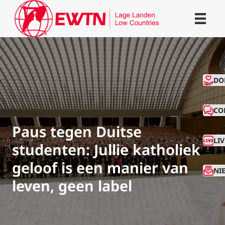
CO
DO
CO
Paus tegen Duitse
LI
studenten: Jullie katholiek
geloof is een manier van
NI
leven, geen label