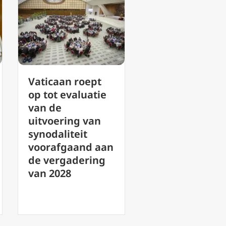
Katholieke
VN-
leesclubs: Tips
mensenrechte
voor het
ommissaris eis
opbouwen van
antwoorden v
gemeenschap en
Nicaragua ove
het groeien in
verdwenen
geloof
bisschop