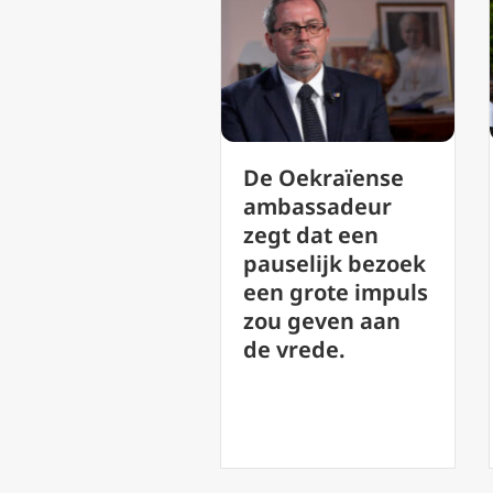
‘Lofzang van de
e Oekraïense
Vrede’: Leo XIV
mbassadeur
presenteert de
egt dat een
schoonheid van
auselijk bezoek
muziek als een
en grote impuls
weg naar God
ou geven aan
e vrede.