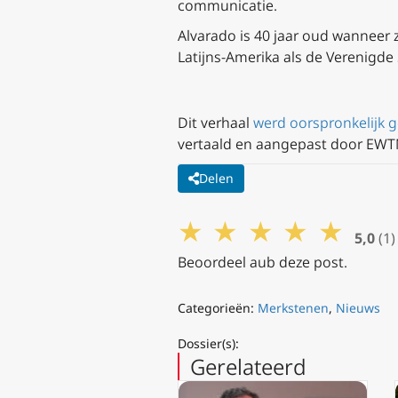
communicatie.
Alvarado is 40 jaar oud wanneer z
Latijns-Amerika als de Verenigde 
Dit verhaal
werd oorspronkelijk 
vertaald en aangepast door EWT
Delen
★
★
★
★
★
5,0
(1)
Beoordeel aub deze post.
Categorieën:
Merkstenen
,
Nieuws
Dossier(s):
Gerelateerd