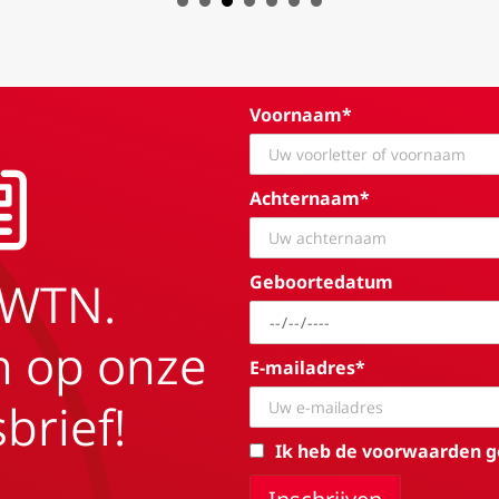
Voornaam*
Achternaam*
Geboortedatum
EWTN.
in op onze
E-mailadres*
brief!
Ik heb de voorwaarden g