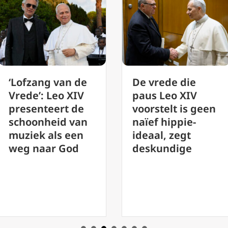
De vrede die
Vaticaan roept
paus Leo XIV
op tot evaluatie
voorstelt is geen
van de
naïef hippie-
uitvoering van
ideaal, zegt
synodaliteit
deskundige
voorafgaand aan
de vergadering
van 2028