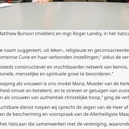
tthew Bunson (midden) en mgr. Roger Landry, in het Vaticaa
de naam suggereert, uit leken-, religieuze en geconsacreer
Romeinse Curie en haar verbonden instellingen,” aldus de ver
 steeds constructiever en vruchtbaarder netwerk van kennis, 
onele, menselijke en spirituele groei te bevorderen.”
eping als vrouwen is ons model Maria, Moeder van de Kerk,
kheid omvat en betekent, en te streven er getuigen van zuste
en als vrouwen van authentiek christelijke hoop,” ging de verk
htbare dienst roepen wij oprecht de zegen van de Heer af o
aan de bescherming en voorspraak van de Allerheiligste Maa
 het Vaticaan die samenwerken met de vereniging, waaronder 