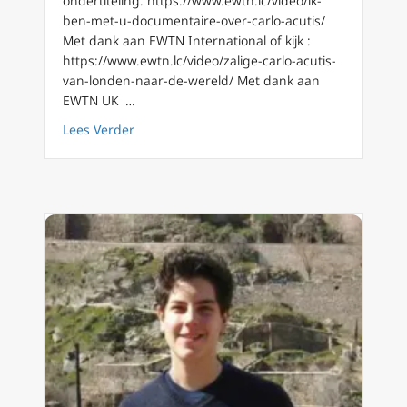
ondertiteling: https://www.ewtn.lc/video/ik-
ben-met-u-documentaire-over-carlo-acutis/
Met dank aan EWTN International of kijk :
https://www.ewtn.lc/video/zalige-carlo-acutis-
van-londen-naar-de-wereld/ Met dank aan
EWTN UK …
about Laat je hart raken: tentoonstelling wer
Lees Verder