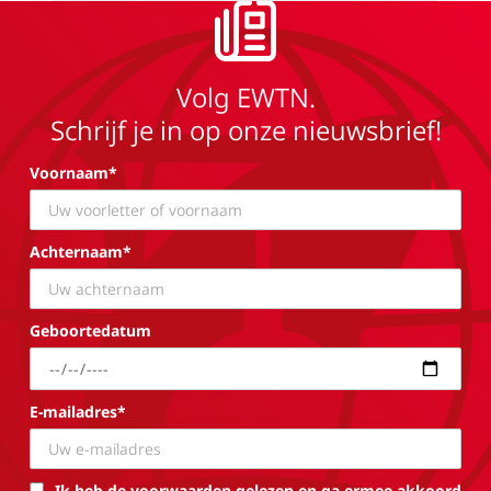
Volg EWTN.
Schrijf je in op onze nieuwsbrief!
Voornaam*
Achternaam*
Geboortedatum
E-mailadres*
Ik heb de voorwaarden gelezen en ga ermee akkoord