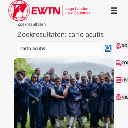
Zoekresultaten
Zoekresultaten: carlo acutis
CO
DO
CO
LI
NI