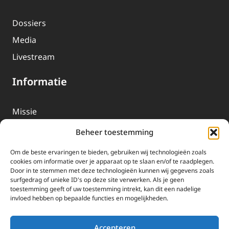
Dossiers
Media
Livestream
Informatie
Missie
Over EWTN
Beheer toestemming
Geschiedenis
Om de beste ervaringen te bieden, gebruiken wij technologieën zoals
EWTN-Team
cookies om informatie over je apparaat op te slaan en/of te raadplegen.
Door in te stemmen met deze technologieën kunnen wij gegevens zoals
Organisatiegegevens
surfgedrag of unieke ID's op deze site verwerken. Als je geen
toestemming geeft of uw toestemming intrekt, kan dit een nadelige
invloed hebben op bepaalde functies en mogelijkheden.
Doneren
EWTN wordt uitsluitend gefinancierd door uw donaties.
Accepteren