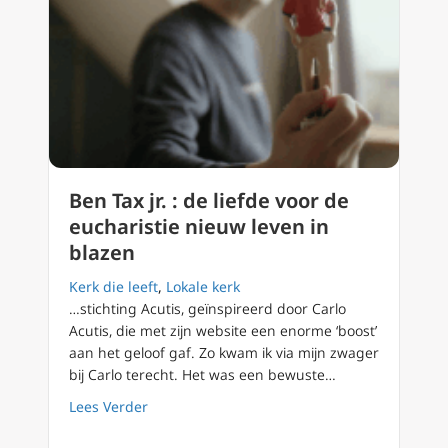
Ben Tax jr. : de liefde voor de
eucharistie nieuw leven in
blazen
Kerk die leeft
,
Lokale kerk
…stichting Acutis, geïnspireerd door Carlo
Acutis, die met zijn website een enorme ‘boost’
aan het geloof gaf. Zo kwam ik via mijn zwager
bij Carlo terecht. Het was een bewuste…
about Ben Tax jr. : de liefde voor de euchari
Lees Verder