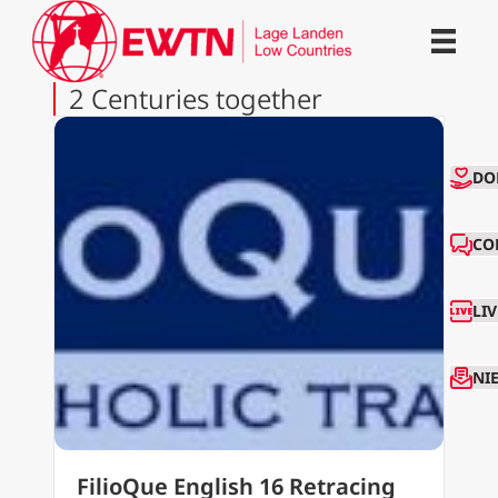
2 Centuries together
CO
DO
CO
LI
NI
FilioQue English 16 Retracing