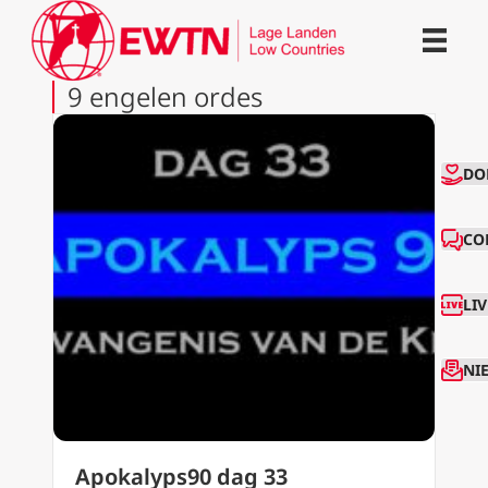
9 engelen ordes
CO
DO
CO
LI
NI
Apokalyps90 dag 33