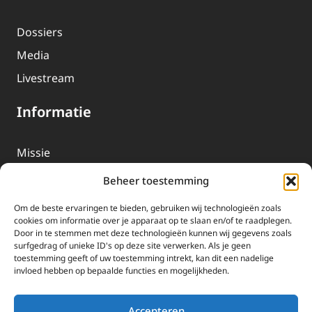
Dossiers
Media
Livestream
Informatie
Missie
Over EWTN
Beheer toestemming
Geschiedenis
Om de beste ervaringen te bieden, gebruiken wij technologieën zoals
EWTN-Team
cookies om informatie over je apparaat op te slaan en/of te raadplegen.
Door in te stemmen met deze technologieën kunnen wij gegevens zoals
Organisatiegegevens
surfgedrag of unieke ID's op deze site verwerken. Als je geen
toestemming geeft of uw toestemming intrekt, kan dit een nadelige
invloed hebben op bepaalde functies en mogelijkheden.
Doneren
EWTN wordt uitsluitend gefinancierd door uw donaties.
Accepteren