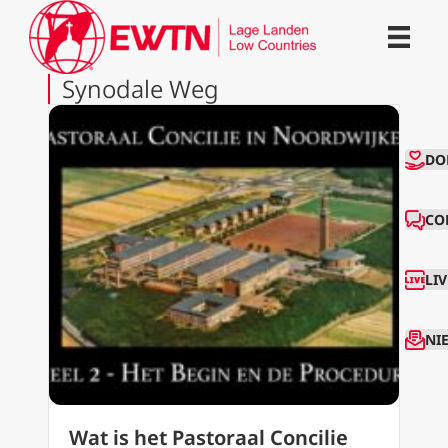
Synodale Weg
CO
DO
CO
LI
NI
Wat is het Pastoraal Concilie