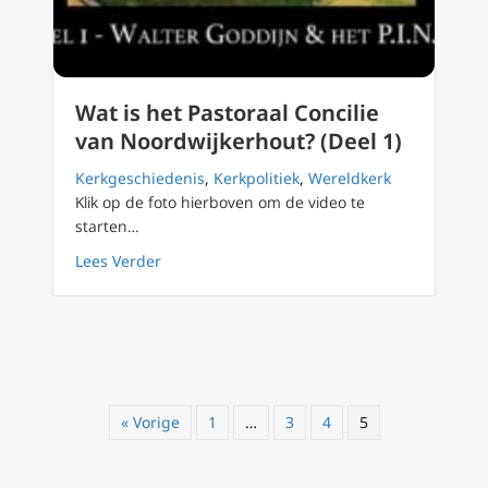
Wat is het Pastoraal Concilie
van Noordwijkerhout? (Deel 1)
Kerkgeschiedenis
,
Kerkpolitiek
,
Wereldkerk
Klik op de foto hierboven om de video te
starten…
about Wat is het Pastoraal Concilie van Noor
Lees Verder
« Vorige
1
…
3
4
5