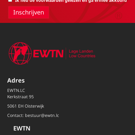
Ik heb de voorwaarden gelezen en ga ermee akkoord
Adres
EWTN.LC
Kerkstraat 95
5061 EH Oisterwijk
Contact:
bestuur@ewtn.lc
EWTN