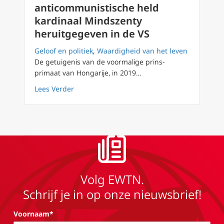
anticommunistische held
kardinaal Mindszenty
heruitgegeven in de VS
Geloof en politiek
,
Waardigheid van het leven
De getuigenis van de voormalige prins-
primaat van Hongarije, in 2019…
about ‘Memoires’ van anticommunistische he
Lees Verder
Volg EWTN.
Schrijf je in op onze nieuwsbrief!
Voornaam*