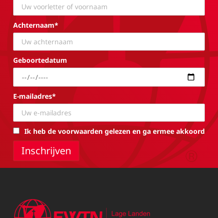
Achternaam*
Geboortedatum
E-mailadres*
Ik heb de voorwaarden gelezen en ga ermee akkoord