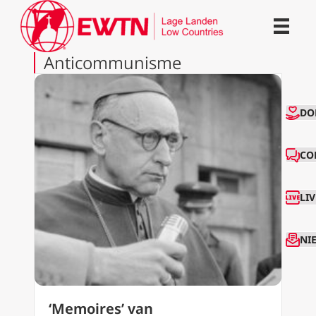
Anticommunisme
CO
DO
CO
LI
NI
‘Memoires’ van