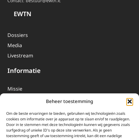
Contact:
bestuur@ewtn.lc
EWTN
Dossiers
Media
Livestream
Informatie
Missie
Over EWTN
Beheer toestemming
Geschiedenis
Om de beste ervaringen te bieden, gebruiken wij technologieën zoals
EWTN-Team
cookies om informatie over je apparaat op te slaan en/of te raadplegen.
Door in te stemmen met deze technologieën kunnen wij gegevens zoals
Organisatiegegevens
surfgedrag of unieke ID's op deze site verwerken. Als je geen
toestemming geeft of uw toestemming intrekt, kan dit een nadelige