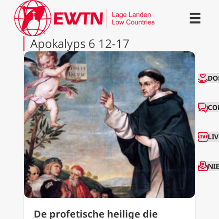
Apokalyps 6 12-17
CO
DO
CO
LI
NI
De profetische heilige die