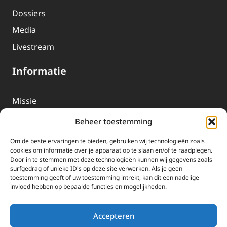
Dossiers
Media
Livestream
Informatie
Missie
Over EWTN
Beheer toestemming
Geschiedenis
Om de beste ervaringen te bieden, gebruiken wij technologieën zoals
EWTN-Team
cookies om informatie over je apparaat op te slaan en/of te raadplegen.
Door in te stemmen met deze technologieën kunnen wij gegevens zoals
Organisatiegegevens
surfgedrag of unieke ID's op deze site verwerken. Als je geen
toestemming geeft of uw toestemming intrekt, kan dit een nadelige
invloed hebben op bepaalde functies en mogelijkheden.
Doneren
EWTN wordt uitsluitend gefinancierd door uw donaties.
Accepteren
Wij ontvangen bewust geen advertentie-inkomsten of