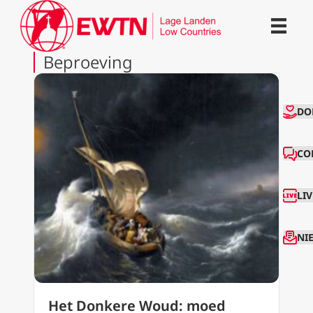
Beproeving
CO
DO
CO
LI
NI
Het Donkere Woud: moed