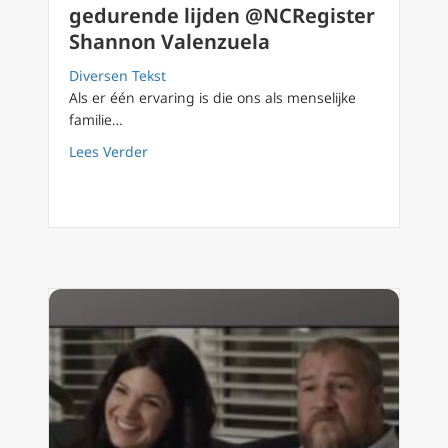
gedurende lijden @NCRegister
Shannon Valenzuela
Diversen Tekst
Als er één ervaring is die ons als menselijke
familie…
about Het Donkere Woud: moed gedurende l
Lees Verder