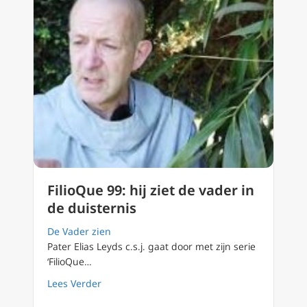
FilioQue 99: hij ziet de vader in
de duisternis
De Vader zien
Pater Elias Leyds c.s.j. gaat door met zijn serie
‘FilioQue…
about FilioQue 99: hij ziet de vader in de dui
Lees Verder