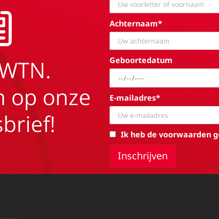
Achternaam*
Geboortedatum
EWTN.
in op onze
E-mailadres*
brief!
Ik heb de voorwaarden g