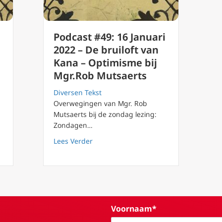
Podcast #49: 16 Januari
2022 – De bruiloft van
Kana – Optimisme bij
Mgr.Rob Mutsaerts
Diversen Tekst
Overwegingen van Mgr. Rob
Mutsaerts bij de zondag lezing:
Zondagen…
about Podcast #49: 16 Januari 2022 – 
Lees Verder
t wonder van Kana: hoop voor de toekomst
Voornaam*