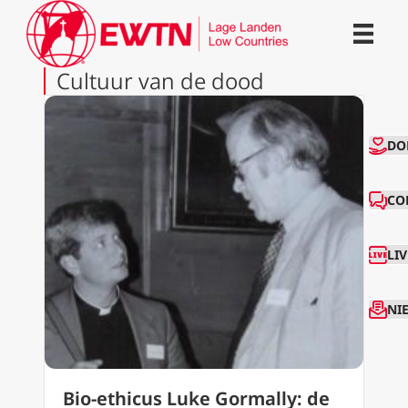
Cultuur van de dood
CO
DO
CO
LI
NI
Bio-ethicus Luke Gormally: de