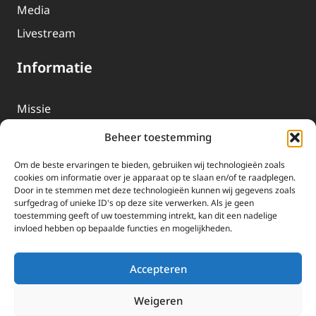
Media
Livestream
Informatie
Missie
Over EWTN
Beheer toestemming
Geschiedenis
Om de beste ervaringen te bieden, gebruiken wij technologieën zoals
EWTN-Team
cookies om informatie over je apparaat op te slaan en/of te raadplegen.
Door in te stemmen met deze technologieën kunnen wij gegevens zoals
Organisatiegegevens
surfgedrag of unieke ID's op deze site verwerken. Als je geen
toestemming geeft of uw toestemming intrekt, kan dit een nadelige
invloed hebben op bepaalde functies en mogelijkheden.
Doneren
EWTN wordt uitsluitend gefinancierd door uw donaties.
Accepteren
Wij ontvangen bewust geen advertentie-inkomsten of
kerkelijke financiele ondersteuning.
Weigeren
Doneren