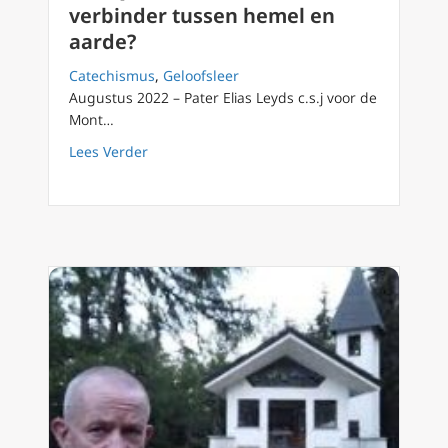
verbinder tussen hemel en
aarde?
Catechismus
,
Geloofsleer
Augustus 2022 – Pater Elias Leyds c.s.j voor de
Mont…
about FilioQue 106: de ziel als verbinder tu
Lees Verder