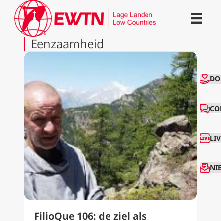
Eenzaamheid
CO
DO
CO
LI
NI
FilioQue 106: de ziel als