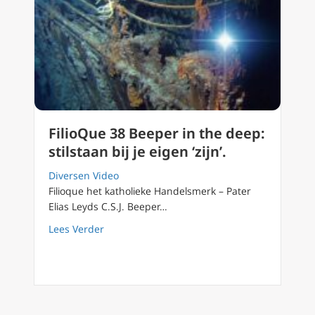
FilioQue 38 Beeper in the deep:
stilstaan bij je eigen ‘zijn’.
Diversen Video
Filioque het katholieke Handelsmerk – Pater
Elias Leyds C.S.J. Beeper…
about FilioQue 38 Beeper in the deep: stilstaan
Lees Verder