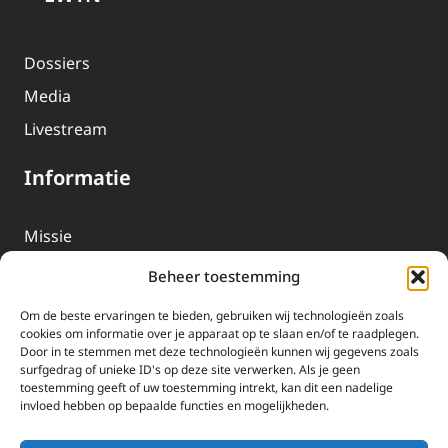
Dossiers
Media
Livestream
Informatie
Missie
Over EWTN
Beheer toestemming
Geschiedenis
Om de beste ervaringen te bieden, gebruiken wij technologieën zoals
EWTN-Team
cookies om informatie over je apparaat op te slaan en/of te raadplegen.
Door in te stemmen met deze technologieën kunnen wij gegevens zoals
Organisatiegegevens
surfgedrag of unieke ID's op deze site verwerken. Als je geen
toestemming geeft of uw toestemming intrekt, kan dit een nadelige
invloed hebben op bepaalde functies en mogelijkheden.
Doneren