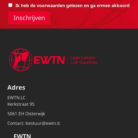
Ik heb de voorwaarden gelezen en ga ermee akkoord
Adres
EWTN.LC
Kerkstraat 95
5061 EH Oisterwijk
Contact:
bestuur@ewtn.lc
EWTN