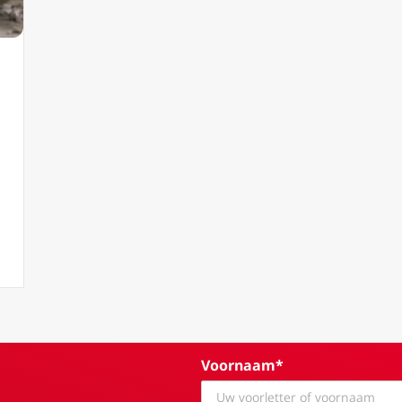
h 41 Appeasement with romantic sterility, marriage without procre
Voornaam*