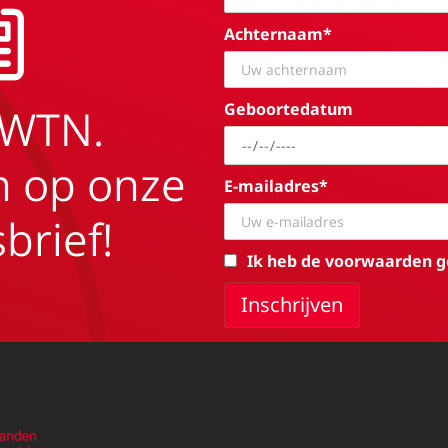
Achternaam*
Geboortedatum
EWTN.
in op onze
E-mailadres*
brief!
Ik heb de voorwaarden g