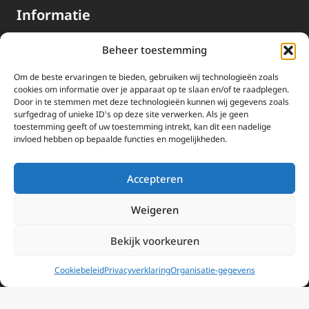
Informatie
Beheer toestemming
Missie
Over EWTN
Om de beste ervaringen te bieden, gebruiken wij technologieën zoals
cookies om informatie over je apparaat op te slaan en/of te raadplegen.
Geschiedenis
Door in te stemmen met deze technologieën kunnen wij gegevens zoals
surfgedrag of unieke ID's op deze site verwerken. Als je geen
EWTN-Team
toestemming geeft of uw toestemming intrekt, kan dit een nadelige
invloed hebben op bepaalde functies en mogelijkheden.
Organisatiegegevens
Doneren
Accepteren
EWTN wordt uitsluitend gefinancierd door uw donaties.
Weigeren
Wij ontvangen bewust geen advertentie-inkomsten of
kerkelijke financiele ondersteuning.
Bekijk voorkeuren
Doneren
Cookiebeleid
Privacyverklaring
Organisatie-gegevens
2025 EWTN Lage Landen | Katholieke Media | © Stichting EWTN Lage
Landen |
Cookies
|
Privacyverklaring