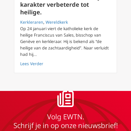
karakter verbeterde tot
heilige.
Kerkleraren
,
Wereldkerk
Op 24 januari viert de katholieke kerk de
heilige Franciscus van Sales, bisschop van
Genève en kerkleraar. Hij is bekend als “de
heilige van de zachtaardigheid”. Naar verluidt
had hij...
about Hoe Franciscus van Sales zijn karakter 
Lees Verder
Volg EWTN.
Schrijf je in op onze nieuwsbrief!