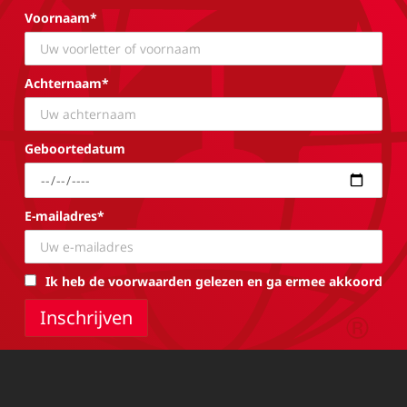
Voornaam*
Achternaam*
Geboortedatum
E-mailadres*
Ik heb de voorwaarden gelezen en ga ermee akkoord