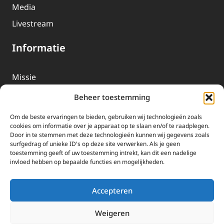
Media
Livestream
Informatie
Missie
Over EWTN
Beheer toestemming
Geschiedenis
Om de beste ervaringen te bieden, gebruiken wij technologieën zoals
EWTN-Team
cookies om informatie over je apparaat op te slaan en/of te raadplegen.
Door in te stemmen met deze technologieën kunnen wij gegevens zoals
Organisatiegegevens
surfgedrag of unieke ID's op deze site verwerken. Als je geen
toestemming geeft of uw toestemming intrekt, kan dit een nadelige
invloed hebben op bepaalde functies en mogelijkheden.
Doneren
EWTN wordt uitsluitend gefinancierd door uw donaties.
Accepteren
Wij ontvangen bewust geen advertentie-inkomsten of
kerkelijke financiele ondersteuning.
Weigeren
Doneren