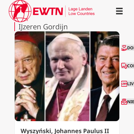
IJzeren Gordijn
CO
DO
CO
LI
NI
Wyszyński, Johannes Paulus II