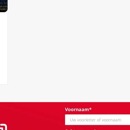
sh (7) Jose Ureta (JAHLF) and the Synodal path
Voornaam*