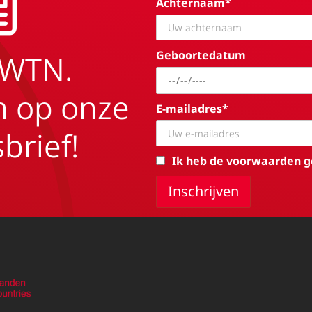
Achternaam*
Geboortedatum
EWTN.
in op onze
E-mailadres*
brief!
Ik heb de voorwaarden g