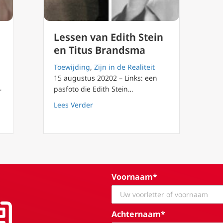
Lessen van Edith Stein
en Titus Brandsma
Toewijding
,
Zijn in de Realiteit
15 augustus 20202 – Links: een
pasfoto die Edith Stein…
r
about Lessen van Edith Stein en Titus
Lees Verder
s: Franse martelaren van Compiègne heilig
Voornaam*
Achternaam*