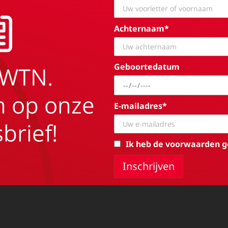
Achternaam*
Geboortedatum
EWTN.
in op onze
E-mailadres*
brief!
Ik heb de voorwaarden g