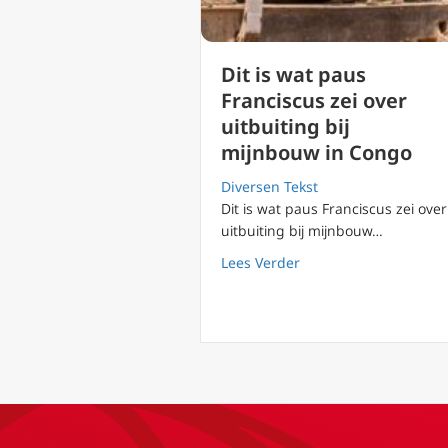
Dit is wat paus
Franciscus zei over
uitbuiting bij
mijnbouw in Congo
Diversen Tekst
Dit is wat paus Franciscus zei over
uitbuiting bij mijnbouw…
about Dit is wat paus 
Lees Verder