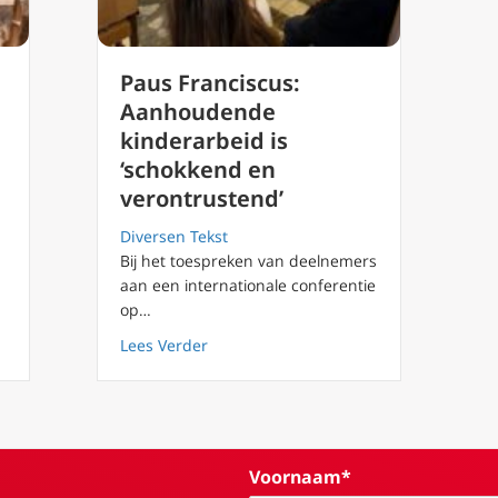
Paus Franciscus:
Aanhoudende
kinderarbeid is
‘schokkend en
verontrustend’
Diversen Tekst
Bij het toespreken van deelnemers
aan een internationale conferentie
Franciscus zei over uitbuiting bij mijnbouw in Congo
op…
about Paus Franciscus: Aanhoudende ki
Lees Verder
Voornaam*