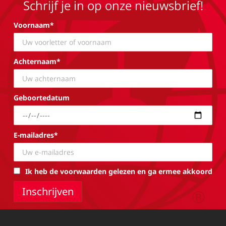
Schrijf je in op onze nieuwsbrief!
Voornaam*
Achternaam*
Geboortedatum
E-mailadres*
Ik heb de voorwaarden gelezen en ga ermee akkoord