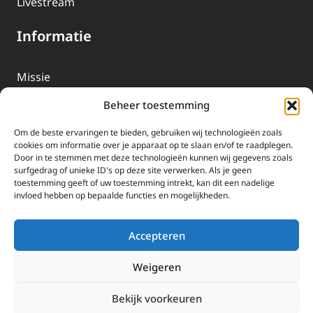
Livestream
Informatie
Missie
Over EWTN
Beheer toestemming
Geschiedenis
Om de beste ervaringen te bieden, gebruiken wij technologieën zoals
EWTN-Team
cookies om informatie over je apparaat op te slaan en/of te raadplegen.
Door in te stemmen met deze technologieën kunnen wij gegevens zoals
Organisatiegegevens
surfgedrag of unieke ID's op deze site verwerken. Als je geen
toestemming geeft of uw toestemming intrekt, kan dit een nadelige
invloed hebben op bepaalde functies en mogelijkheden.
Doneren
EWTN wordt uitsluitend gefinancierd door uw donaties.
Accepteren
Wij ontvangen bewust geen advertentie-inkomsten of
kerkelijke financiele ondersteuning.
Weigeren
Doneren
Bekijk voorkeuren