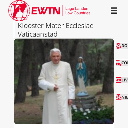
Klooster Mater Ecclesiae
Vaticaanstad
CO
DO
CO
LI
NI