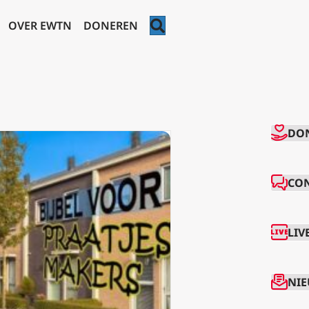
ZOEKEN
OVER EWTN
DONEREN
CO
DO
CO
LIV
NIE