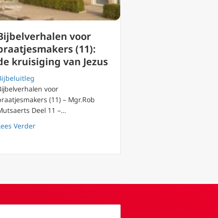
Bijbelverhalen voor
praatjesmakers (11):
de kruisiging van Jezus
Bijbeluitleg
Bijbelverhalen voor
praatjesmakers (11) – Mgr.Rob
Mutsaerts Deel 11 –…
about Bijbelverhalen voor praatjesmakers (11): de kruis
Lees Verder
tus versus ‘de therapeutische Jezus’