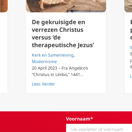
De gekruisigde en
verrezen Christus
versus ‘de
therapeutische Jezus’
Kerk en Samenleving
,
Modernisme
20 April 2023 – Fra Angelico’s
“Christus in Limbo,” 1441…
asten: Goede Vrijdag – hoe kunnen we Zijn kruis op ons nemen?
about De gekruisigde en verrezen Chris
Lees Verder
Voornaam*