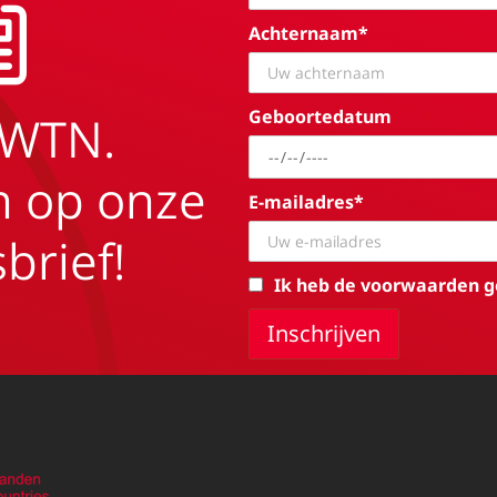
Achternaam*
Geboortedatum
EWTN.
in op onze
E-mailadres*
brief!
Ik heb de voorwaarden g