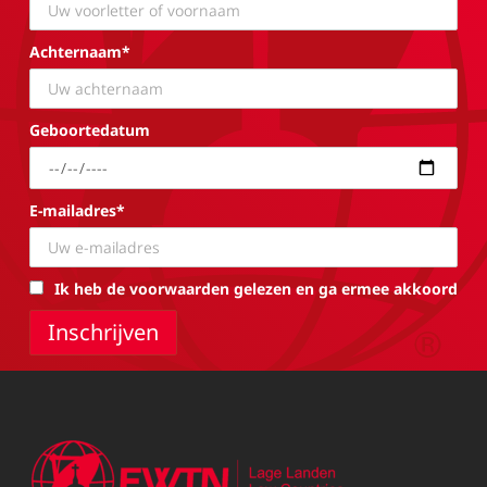
Achternaam*
Geboortedatum
E-mailadres*
Ik heb de voorwaarden gelezen en ga ermee akkoord