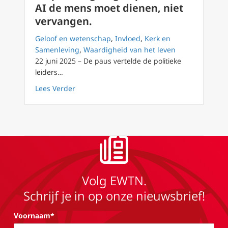
AI de mens moet dienen, niet
vervangen.
Geloof en wetenschap
,
Invloed
,
Kerk en
Samenleving
,
Waardigheid van het leven
22 juni 2025 – De paus vertelde de politieke
leiders…
about De paus zegt tegen politici dat AI de
Lees Verder
Volg EWTN.
Schrijf je in op onze nieuwsbrief!
Voornaam*