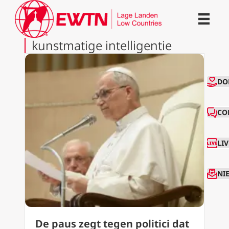
kunstmatige intelligentie
CO
DO
CO
LI
NI
De paus zegt tegen politici dat