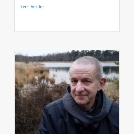
about FilioQue 86: Fatima en Rusland
Lees Verder