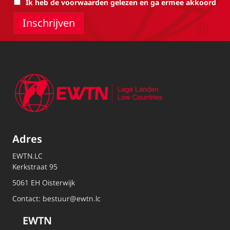
Ik heb de voorwaarden gelezen en ga ermee akkoord
Adres
EWTN.LC
Kerkstraat 95
5061 EH Oisterwijk
Contact:
bestuur@ewtn.lc
EWTN