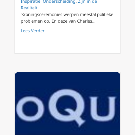
Inspiratie
,
Onderscheiding
,
Zijn in de
Realiteit
‘Kroningsceremonies werpen meestal politieke
problemen op. En deze van Charles…
about Koning Charles snijdt de wortels van 
Lees Verder