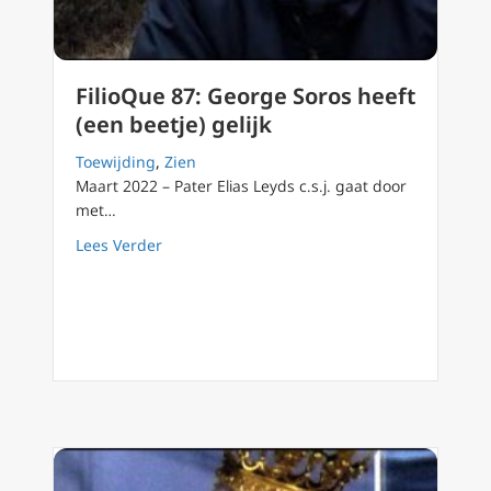
FilioQue 87: George Soros heeft
(een beetje) gelijk
Toewijding
,
Zien
Maart 2022 – Pater Elias Leyds c.s.j. gaat door
met…
about FilioQue 87: George Soros heeft (een be
Lees Verder