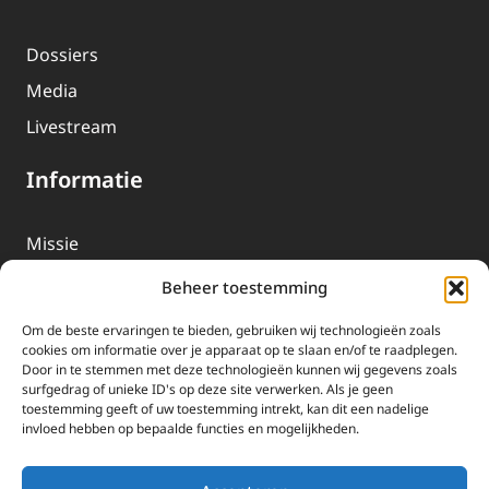
Dossiers
Media
Livestream
Informatie
Missie
Over EWTN
Beheer toestemming
Geschiedenis
Om de beste ervaringen te bieden, gebruiken wij technologieën zoals
EWTN-Team
cookies om informatie over je apparaat op te slaan en/of te raadplegen.
Door in te stemmen met deze technologieën kunnen wij gegevens zoals
Organisatiegegevens
surfgedrag of unieke ID's op deze site verwerken. Als je geen
toestemming geeft of uw toestemming intrekt, kan dit een nadelige
invloed hebben op bepaalde functies en mogelijkheden.
Doneren
EWTN wordt uitsluitend gefinancierd door uw donaties.