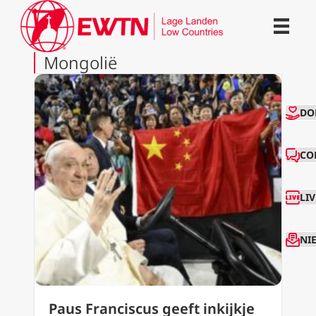
Mongolië
CO
DO
CO
LI
NI
Paus Franciscus geeft inkijkje