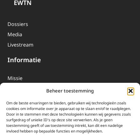
EWTN
Dossiers
Media
Livestream
Informatie
Missie
Over EWTN
Beheer toestemming
Geschiedenis
Om de beste ervaringen te bieden, gebruiken wij technologieën zoals
EWTN-Team
cookies om informatie over je apparaat op te slaan en/of te raadplegen.
Door in te stemmen met deze technologieën kunnen wij gegevens zoals
Organisatiegegevens
surfgedrag of unieke ID's op deze site verwerken. Als je geen
toestemming geeft of uw toestemming intrekt, kan dit een nadelige
invloed hebben op bepaalde functies en mogelijkheden.
Doneren