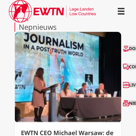
Nepnieuws
CO
DO
CO
LI
NI
EWTN CEO Michael Warsaw: de