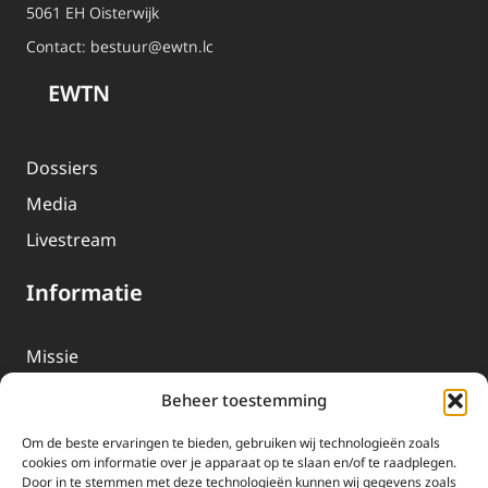
5061 EH Oisterwijk
Contact:
bestuur@ewtn.lc
EWTN
Dossiers
Media
Livestream
Informatie
Missie
Over EWTN
Beheer toestemming
Geschiedenis
Om de beste ervaringen te bieden, gebruiken wij technologieën zoals
EWTN-Team
cookies om informatie over je apparaat op te slaan en/of te raadplegen.
Door in te stemmen met deze technologieën kunnen wij gegevens zoals