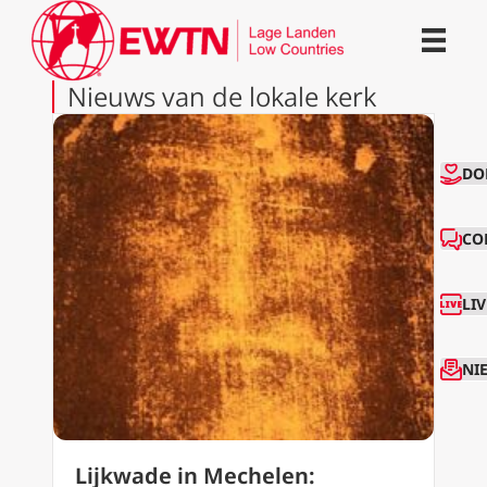
Nieuws van de lokale kerk
CO
DO
CO
LI
NI
Lijkwade in Mechelen: