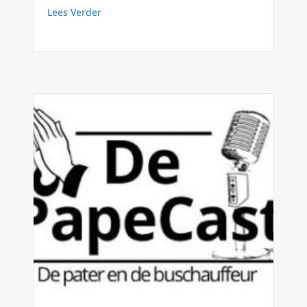
about Mgr. Terlinden preekt op missiecongres
Lees Verder