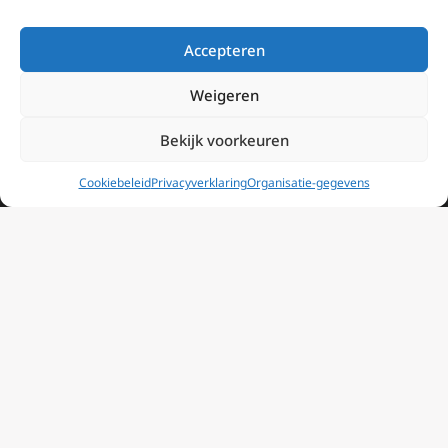
Informatie
Accepteren
Missie
Weigeren
Over EWTN
Bekijk voorkeuren
Geschiedenis
Cookiebeleid
Privacyverklaring
Organisatie-gegevens
EWTN-Team
Organisatiegegevens
Doneren
EWTN wordt uitsluitend gefinancierd door uw donaties.
Wij ontvangen bewust geen advertentie-inkomsten of
kerkelijke financiele ondersteuning.
Doneren
2025 EWTN Lage Landen | Katholieke Media | © Stichting EWTN Lage
Landen |
Cookies
|
Privacyverklaring