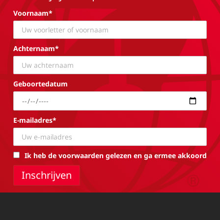
Voornaam*
Achternaam*
Geboortedatum
E-mailadres*
Ik heb de voorwaarden gelezen en ga ermee akkoord