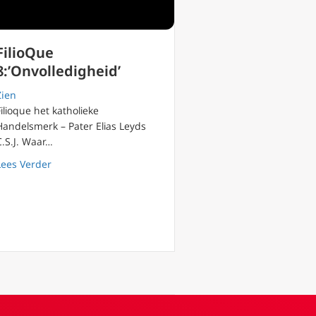
FilioQue
8:’Onvolledigheid’
Zien
Filioque het katholieke
Handelsmerk – Pater Elias Leyds
C.S.J. Waar…
about FilioQue 8:’Onvolledigheid’
Lees Verder
.s.j. (1958-2024) Aswoensdag