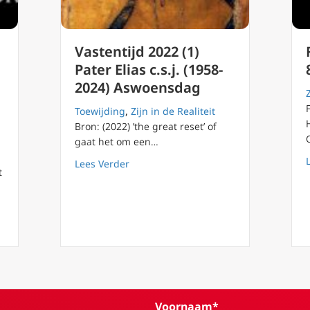
Vastentijd 2022 (1)
Pater Elias c.s.j. (1958-
2024) Aswoensdag
Toewijding
,
Zijn in de Realiteit
Bron: (2022) ’the great reset’ of
gaat het om een…
about Vastentijd 2022 (1) Pater Elias c
Lees Verder
t
g 35 De hemel wacht op ons antwoord
Voornaam*