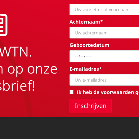
Achternaam*
Geboortedatum
EWTN.
in op onze
E-mailadres*
brief!
Ik heb de voorwaarden g