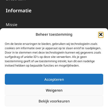
Informatie
Missie
Over EWTN
Beheer toestemming
Geschiedenis
Om de beste ervaringen te bieden, gebruiken wij technologieën zoals
EWTN-Team
cookies om informatie over je apparaat op te slaan en/of te raadplegen.
Door in te stemmen met deze technologieën kunnen wij gegevens zoals
Organisatiegegevens
surfgedrag of unieke ID's op deze site verwerken. Als je geen
toestemming geeft of uw toestemming intrekt, kan dit een nadelige
invloed hebben op bepaalde functies en mogelijkheden.
Doneren
EWTN wordt uitsluitend gefinancierd door uw donaties.
Accepteren
Wij ontvangen bewust geen advertentie-inkomsten of
kerkelijke financiele ondersteuning.
Weigeren
Doneren
Bekijk voorkeuren
2025 EWTN Lage Landen | Katholieke Media | © Stichting EWTN Lage