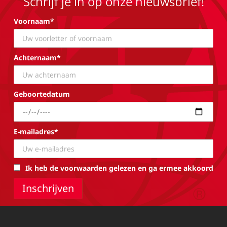
Schrijf je in op onze nieuwsbrief!
Voornaam*
Achternaam*
Geboortedatum
E-mailadres*
Ik heb de voorwaarden gelezen en ga ermee akkoord