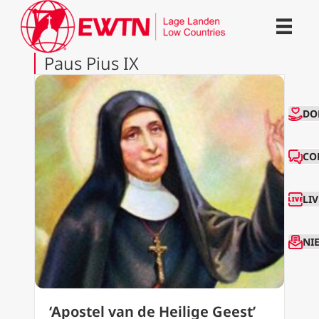
Paus Pius IX
CO
DO
CO
LI
NI
‘Apostel van de Heilige Geest’