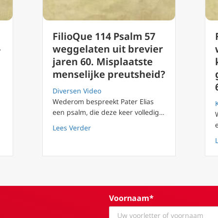
FilioQue 114 Psalm 57
-
weggelaten uit brevier
jaren 60. Misplaatste
menselijke preutsheid?
Diversen Video
Wederom bespreekt Pater Elias
een psalm, die deze keer volledig…
aarom Censuur Psalm 82 post-Vaticanum II?
about FilioQue 114 Psalm 57 weggelaten
Lees Verder
Voornaam*