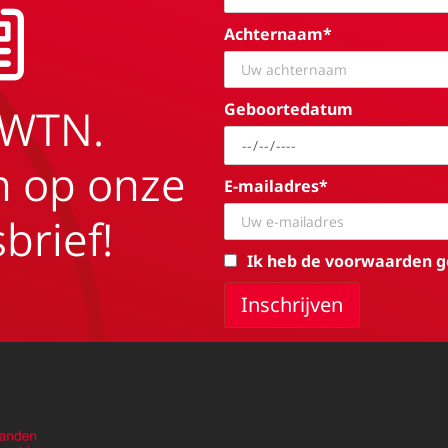
Achternaam*
Geboortedatum
EWTN.
in op onze
E-mailadres*
brief!
Ik heb de voorwaarden g