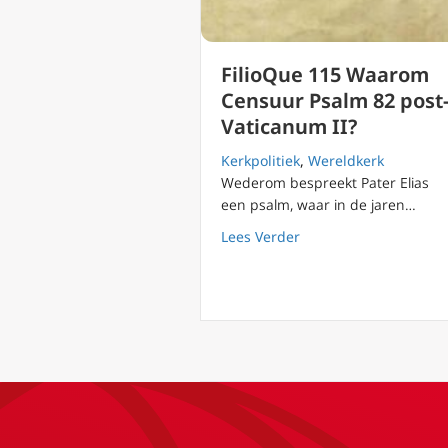
FilioQue 115 Waarom
Censuur Psalm 82 post
Vaticanum II?
Kerkpolitiek
,
Wereldkerk
Wederom bespreekt Pater Elias
een psalm, waar in de jaren…
about FilioQue 115 W
Lees Verder