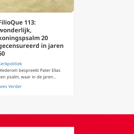
FilioQue 113:
wonderlijk,
koningspsalm 20
gecensureerd in jaren
60
Kerkpolitiek
Wederom bespreekt Pater Elias
een psalm, waar in de jaren…
 uit brevier jaren 60. Misplaatste menselijke preutsheid?
about FilioQue 113: wonderlijk, koningspsalm 20 gecens
Lees Verder