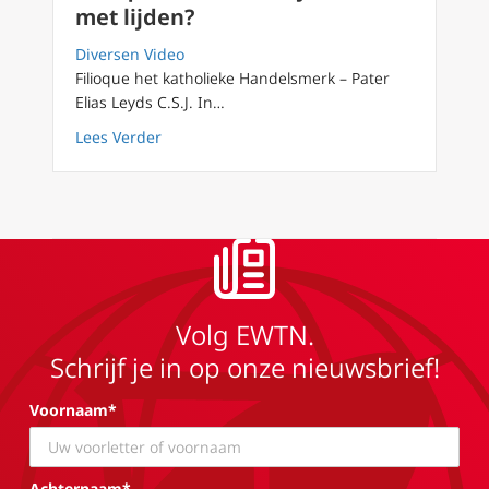
met lijden?
Diversen Video
Filioque het katholieke Handelsmerk – Pater
Elias Leyds C.S.J. In…
about Filioque 27: Hoe kun je leven met lijde
Lees Verder
Volg EWTN.
Schrijf je in op onze nieuwsbrief!
Voornaam*
Achternaam*