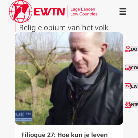
Religie opium van het volk
CO
DO
CO
LI
NI
Filioque 27: Hoe kun je leven