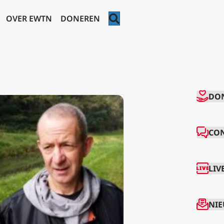
ZOEKEN
OVER EWTN
DONEREN
CO
DO
CO
LIV
NIE