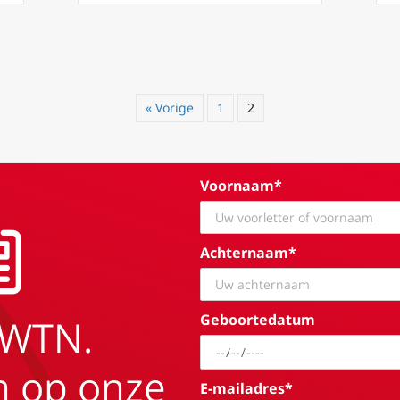
« Vorige
1
2
Voornaam*
Achternaam*
Geboortedatum
EWTN.
in op onze
E-mailadres*