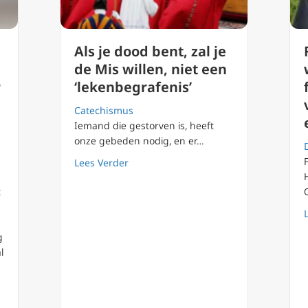
Als je dood bent, zal je
de Mis willen, niet een
r
‘lekenbegrafenis’
Catechismus
Iemand die gestorven is, heeft
onze gebeden nodig, en er…
about Als je dood bent, zal je de Mis wi
Lees Verder
t
g
l
r: Tijd van verdrukking en psychologische terreur voor gelovige ka