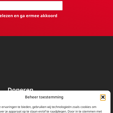
elezen en ga ermee akkoord
Doneren
Beheer toestemming
EWTN wordt uitsluitend
gefinancierd door uw donaties.
 ervaringen te bieden, gebruiken wij technologieën zoals cookies om
over je apparaat op te slaan en/of te raadplegen. Door in te stemmen met
Wij ontvangen bewust geen