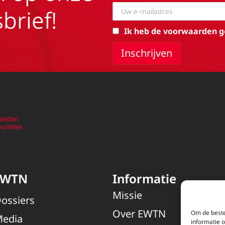
brief!
Ik heb de voorwaarden g
EWTN
Informatie
Missie
ossiers
Over EWTN
Om de beste
edia
informatie 