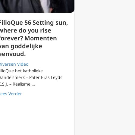
FilioQue 56 Setting sun,
where do you rise
forever? Momenten
van goddelijke
eenvoud.
Diversen Video
FilioQue het katholieke
llen, niet een ‘lekenbegrafenis’
Handelsmerk – Pater Elias Leyds
C.S.J. – Realisme:…
about FilioQue 56 Setting sun, where do you rise fore
Lees Verder
tholieken