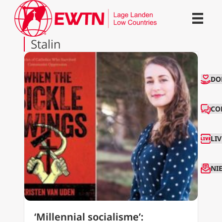
Stalin
CO
DO
CO
LI
NI
‘Millennial socialisme’: