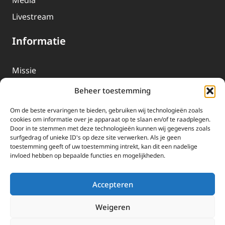
Media
Livestream
Informatie
Missie
Over EWTN
Beheer toestemming
Geschiedenis
Om de beste ervaringen te bieden, gebruiken wij technologieën zoals
EWTN-Team
cookies om informatie over je apparaat op te slaan en/of te raadplegen.
Door in te stemmen met deze technologieën kunnen wij gegevens zoals
Organisatiegegevens
surfgedrag of unieke ID's op deze site verwerken. Als je geen
toestemming geeft of uw toestemming intrekt, kan dit een nadelige
invloed hebben op bepaalde functies en mogelijkheden.
Doneren
EWTN wordt uitsluitend gefinancierd door uw donaties.
Accepteren
Wij ontvangen bewust geen advertentie-inkomsten of
kerkelijke financiele ondersteuning.
Weigeren
Doneren