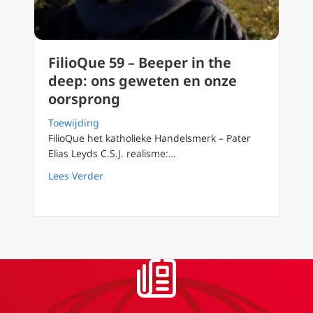
FilioQue 59 – Beeper in the
deep: ons geweten en onze
oorsprong
Toewijding
FilioQue het katholieke Handelsmerk – Pater
Elias Leyds C.S.J. realisme:…
about FilioQue 59 – Beeper in the deep: on
Lees Verder