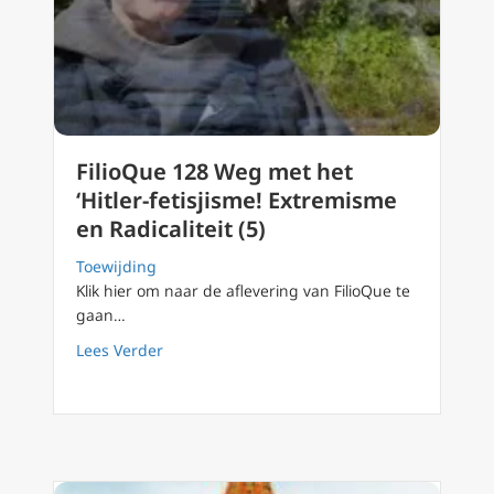
FilioQue 128 Weg met het
‘Hitler-fetisjisme! Extremisme
en Radicaliteit (5)
Toewijding
Klik hier om naar de aflevering van FilioQue te
gaan…
about FilioQue 128 Weg met het ‘Hitler-fetisj
Lees Verder