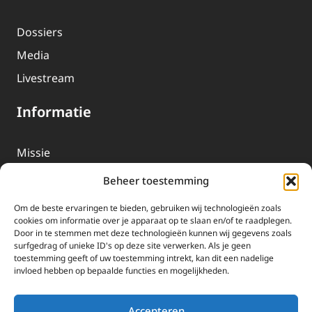
Dossiers
Media
Livestream
Informatie
Missie
Over EWTN
Beheer toestemming
Geschiedenis
Om de beste ervaringen te bieden, gebruiken wij technologieën zoals
EWTN-Team
cookies om informatie over je apparaat op te slaan en/of te raadplegen.
Door in te stemmen met deze technologieën kunnen wij gegevens zoals
Organisatiegegevens
surfgedrag of unieke ID's op deze site verwerken. Als je geen
toestemming geeft of uw toestemming intrekt, kan dit een nadelige
invloed hebben op bepaalde functies en mogelijkheden.
Doneren
EWTN wordt uitsluitend gefinancierd door uw donaties.
Accepteren