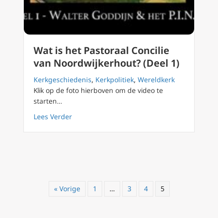
Wat is het Pastoraal Concilie
van Noordwijkerhout? (Deel 1)
Kerkgeschiedenis
,
Kerkpolitiek
,
Wereldkerk
Klik op de foto hierboven om de video te
starten…
about Wat is het Pastoraal Concilie van Noor
Lees Verder
« Vorige
1
…
3
4
5