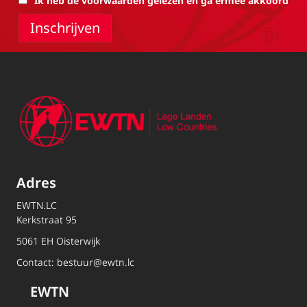
Ik heb de voorwaarden gelezen en ga ermee akkoord
Adres
EWTN.LC
Kerkstraat 95
5061 EH Oisterwijk
Contact:
bestuur@ewtn.lc
EWTN