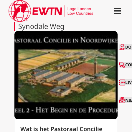
Synodale Weg
CO
DO
CO
LI
NI
Wat is het Pastoraal Concilie