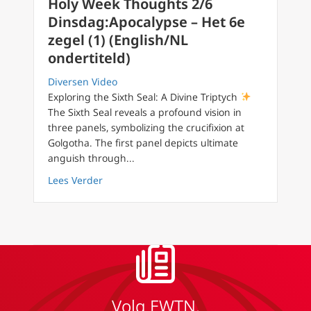
Holy Week Thoughts 2/6
Dinsdag:Apocalypse – Het 6e
zegel (1) (English/NL
ondertiteld)
Diversen Video
Exploring the Sixth Seal: A Divine Triptych
The Sixth Seal reveals a profound vision in
three panels, symbolizing the crucifixion at
Golgotha. The first panel depicts ultimate
anguish through...
about Holy Week Thoughts 2/6 Dinsdag:Apocal
Lees Verder
Volg EWTN.