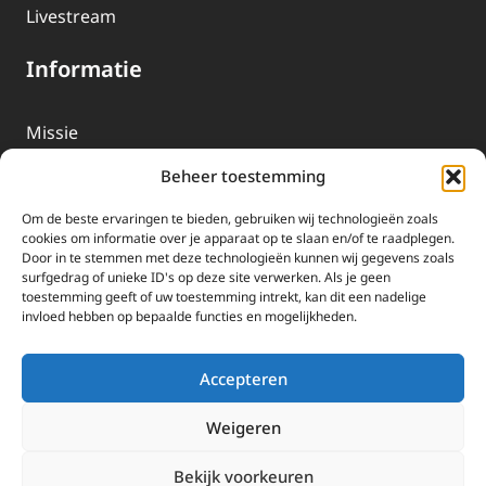
Livestream
Informatie
Missie
Over EWTN
Beheer toestemming
Geschiedenis
Om de beste ervaringen te bieden, gebruiken wij technologieën zoals
EWTN-Team
cookies om informatie over je apparaat op te slaan en/of te raadplegen.
Door in te stemmen met deze technologieën kunnen wij gegevens zoals
Organisatiegegevens
surfgedrag of unieke ID's op deze site verwerken. Als je geen
toestemming geeft of uw toestemming intrekt, kan dit een nadelige
invloed hebben op bepaalde functies en mogelijkheden.
Doneren
EWTN wordt uitsluitend gefinancierd door uw donaties.
Accepteren
Wij ontvangen bewust geen advertentie-inkomsten of
kerkelijke financiele ondersteuning.
Weigeren
Doneren
Bekijk voorkeuren