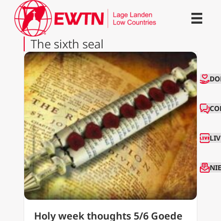
The sixth seal
CO
DO
CO
LI
NI
Holy week thoughts 5/6 Goede