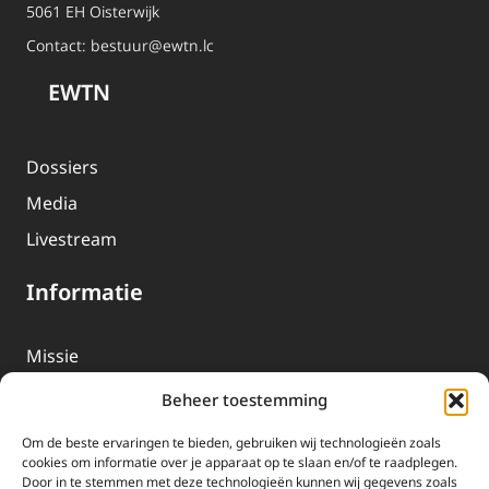
5061 EH Oisterwijk
Contact:
bestuur@ewtn.lc
EWTN
Dossiers
Media
Livestream
Informatie
Missie
Over EWTN
Beheer toestemming
Geschiedenis
Om de beste ervaringen te bieden, gebruiken wij technologieën zoals
EWTN-Team
cookies om informatie over je apparaat op te slaan en/of te raadplegen.
Door in te stemmen met deze technologieën kunnen wij gegevens zoals