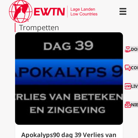
Trompetten
CO
DO
CO
LI
NI
Apokalyps90 dag 39 Verlies van