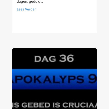
dagen, geduid…
about Apokalyps90 dag 37 Christenvervolgi
Lees Verder