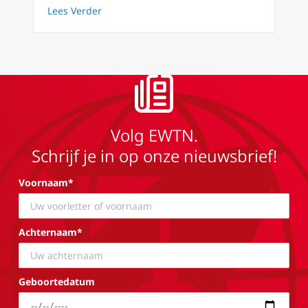
about Apokalyps90 dag 35 De hemel wacht 
Lees Verder
Volg EWTN.
Schrijf je in op onze nieuwsbrief!
Voornaam*
Achternaam*
Geboortedatum