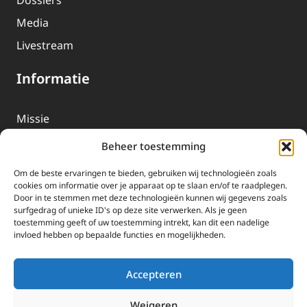
Dossiers
Media
Livestream
Informatie
Missie
Over EWTN
Beheer toestemming
Geschiedenis
Om de beste ervaringen te bieden, gebruiken wij technologieën zoals
EWTN-Team
cookies om informatie over je apparaat op te slaan en/of te raadplegen.
Door in te stemmen met deze technologieën kunnen wij gegevens zoals
Organisatiegegevens
surfgedrag of unieke ID's op deze site verwerken. Als je geen
toestemming geeft of uw toestemming intrekt, kan dit een nadelige
invloed hebben op bepaalde functies en mogelijkheden.
Doneren
EWTN wordt uitsluitend gefinancierd door uw donaties.
Accepteren
Wij ontvangen bewust geen advertentie-inkomsten of
kerkelijke financiele ondersteuning.
Weigeren