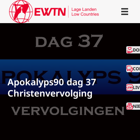
CO
DO
CO
Apokalyps90 dag 37
LI
Christenvervolging
NI