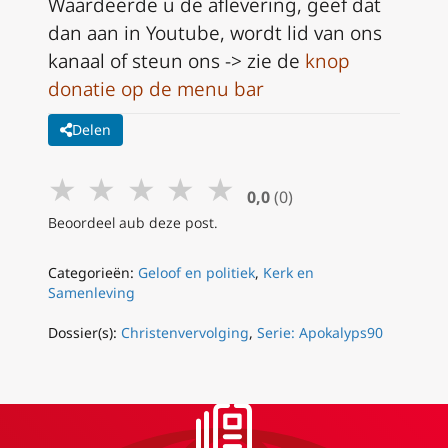
Waardeerde u de aflevering, geef dat
dan aan in Youtube, wordt lid van ons
kanaal of steun ons -> zie de
knop
donatie op de menu bar
Delen
★
★
★
★
★
0,0
(0)
Beoordeel aub deze post.
Categorieën:
Geloof en politiek
,
Kerk en
Samenleving
Dossier(s):
Christenvervolging
,
Serie: Apokalyps90