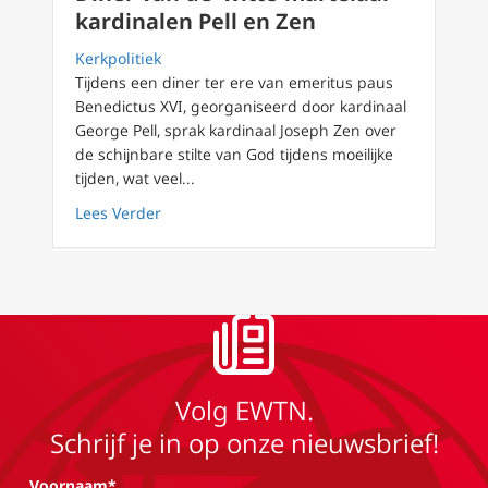
kardinalen Pell en Zen
Kerkpolitiek
Tijdens een diner ter ere van emeritus paus
Benedictus XVI, georganiseerd door kardinaal
George Pell, sprak kardinaal Joseph Zen over
de schijnbare stilte van God tijdens moeilijke
tijden, wat veel...
about Diner van de ‘witte-martelaar’ kardina
Lees Verder
Volg EWTN.
Schrijf je in op onze nieuwsbrief!
Voornaam*