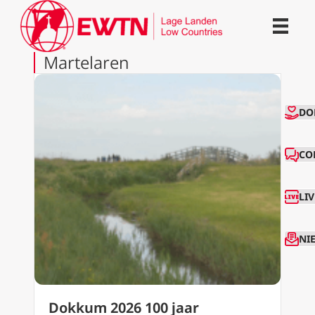
Martelaren
CO
DO
CO
LI
NI
Dokkum 2026 100 jaar