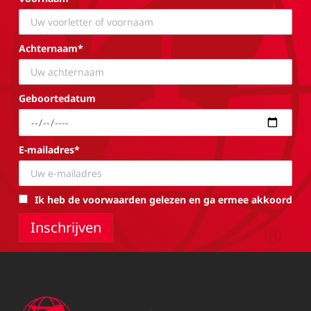
Achternaam*
Geboortedatum
E-mailadres*
Ik heb de voorwaarden gelezen en ga ermee akkoord