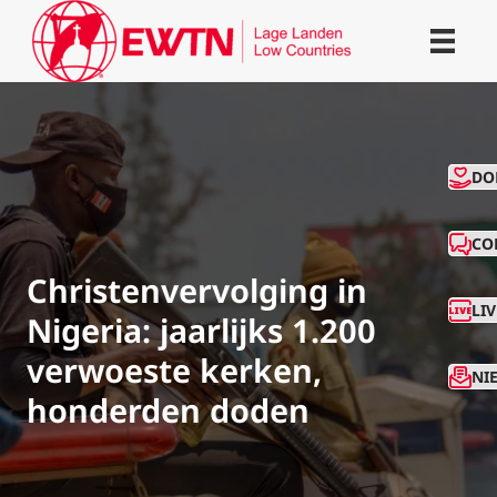
CO
DO
CO
Christenvervolging in
LI
Nigeria: jaarlijks 1.200
verwoeste kerken,
NI
honderden doden