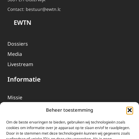
Contact:
bestuur@ewtn.lc
EWTN
Dossiers
Media
Livestream
Informatie
Missie
Over EWTN
Beheer toestemming
Geschiedenis
Om de beste ervaringen te bieden, gebruiken wij technologieën zoals
EWTN-Team
cookies om informatie over je apparaat op te slaan en/of te raadplegen.
Door in te stemmen met deze technologieën kunnen wij gegevens zoals
Organisatiegegevens
surfgedrag of unieke ID's op deze site verwerken. Als je geen