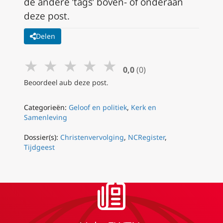
de andere ’tags’ boven- of onderaan
deze post.
Delen
★
★
★
★
★
0,0
(0)
Beoordeel aub deze post.
Categorieën:
Geloof en politiek
,
Kerk en
Samenleving
Dossier(s):
Christenvervolging
,
NCRegister
,
Tijdgeest