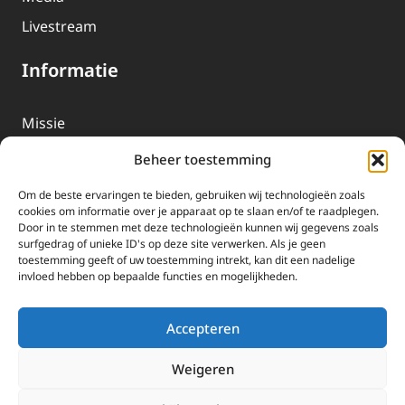
Livestream
Informatie
Missie
Over EWTN
Beheer toestemming
Geschiedenis
Om de beste ervaringen te bieden, gebruiken wij technologieën zoals
EWTN-Team
cookies om informatie over je apparaat op te slaan en/of te raadplegen.
Door in te stemmen met deze technologieën kunnen wij gegevens zoals
Organisatiegegevens
surfgedrag of unieke ID's op deze site verwerken. Als je geen
toestemming geeft of uw toestemming intrekt, kan dit een nadelige
invloed hebben op bepaalde functies en mogelijkheden.
Doneren
EWTN wordt uitsluitend gefinancierd door uw donaties.
Accepteren
Wij ontvangen bewust geen advertentie-inkomsten of
kerkelijke financiele ondersteuning.
Weigeren
Doneren