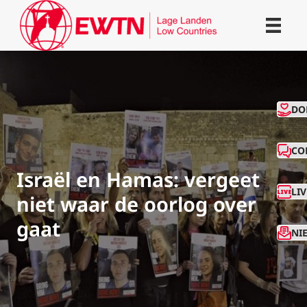
CO
DO
CO
Israël en Hamas: vergeet
LI
niet waar de oorlog over
gaat
NI