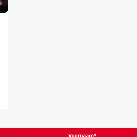
n de Mensenzoon die zal terugkomen
Voornaam*