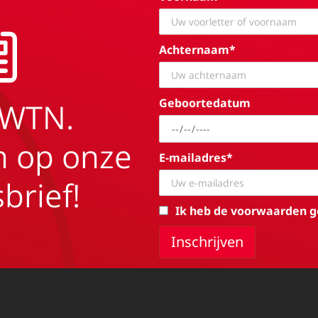
Achternaam*
Geboortedatum
EWTN.
in op onze
E-mailadres*
brief!
Ik heb de voorwaarden g