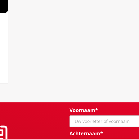
 45 Christus Koning. In waarheid leven
Voornaam*
Achternaam*