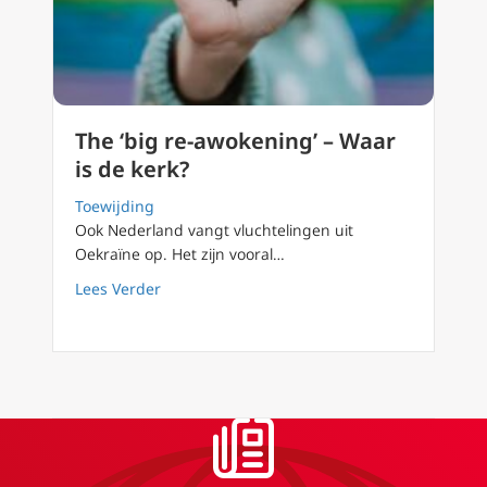
The ‘big re-awokening’ – Waar
is de kerk?
Toewijding
Ook Nederland vangt vluchtelingen uit
Oekraïne op. Het zijn vooral…
about The ‘big re-awokening’ – Waar is de ke
Lees Verder