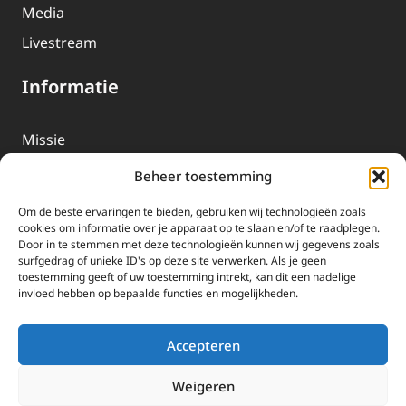
Media
Livestream
Informatie
Missie
Over EWTN
Beheer toestemming
Geschiedenis
Om de beste ervaringen te bieden, gebruiken wij technologieën zoals
EWTN-Team
cookies om informatie over je apparaat op te slaan en/of te raadplegen.
Door in te stemmen met deze technologieën kunnen wij gegevens zoals
Organisatiegegevens
surfgedrag of unieke ID's op deze site verwerken. Als je geen
toestemming geeft of uw toestemming intrekt, kan dit een nadelige
invloed hebben op bepaalde functies en mogelijkheden.
Doneren
EWTN wordt uitsluitend gefinancierd door uw donaties.
Accepteren
Wij ontvangen bewust geen advertentie-inkomsten of
kerkelijke financiele ondersteuning.
Weigeren
Doneren