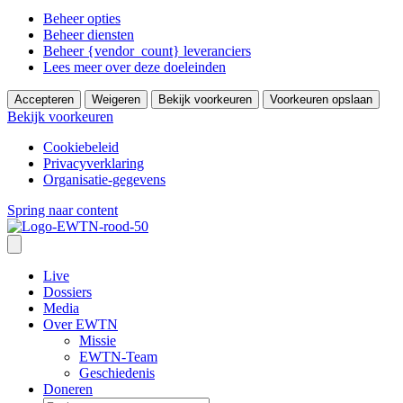
Beheer opties
Beheer diensten
Beheer {vendor_count} leveranciers
Lees meer over deze doeleinden
Accepteren
Weigeren
Bekijk voorkeuren
Voorkeuren opslaan
Bekijk voorkeuren
Cookiebeleid
Privacyverklaring
Organisatie-gegevens
Spring naar content
Live
Dossiers
Media
Over EWTN
Missie
EWTN-Team
Geschiedenis
Doneren