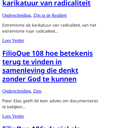
karikatuur van radicaliteit
Onderscheiding
,
Zijn in de Realiteit
Extremisme als karikatuur van radicaliteit, van het
extremisme naar radicaliteit…
about FilioQue 125 Extremisme als karikatuur van radicali
Lees Verder
FilioQue 108 hoe betekenis
terug te vinden in
samenleving die denkt
zonder God te kunnen
Onderscheiding
,
Zien
Pater Elias geeft dit keer advies om documentaires
te bekijken…
about FilioQue 108 hoe betekenis terug te vinden in sam
Lees Verder