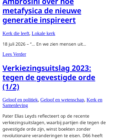
Ambrosini over hoe
metafysica de nieuwe
generatie inspireert
Kerk die leeft
,
Lokale kerk
18 juli 2026 – “… En we zien mensen uit…
about Youth Days 2026-6: Pater Ambrosini over hoe metaf
Lees Verder
Verkiezingsuitslag 2023:
tegen de gevestigde orde
(1/2)
Geloof en politiek
,
Geloof en wetenschap
,
Kerk en
Samenleving
Pater Elias Leyds reflecteert op de recente
verkiezingsuitslagen, waarbij partijen die tegen de
gevestigde orde zijn, winst boekten zonder
revolutionaire veranderingen te eisen. D66 heeft