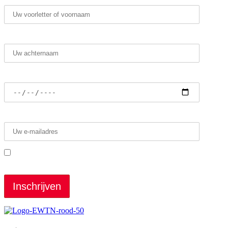
Achternaam*
Geboortedatum
E-mailadres*
Ik heb de voorwaarden gelezen en ga ermee
akkoord