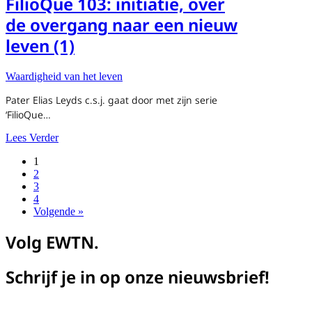
FilioQue 103: initiatie, over
de overgang naar een nieuw
leven (1)
Waardigheid van het leven
Pater Elias Leyds c.s.j. gaat door met zijn serie
‘FilioQue…
about FilioQue 103: initiatie, over de overgang naar een 
Lees Verder
1
2
3
4
Volgende »
Volg EWTN.
Schrijf je in op onze nieuwsbrief!
Voornaam*