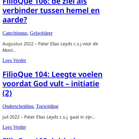
FilioQue 106: de ziel als
verbinder tussen hemel en
aarde?
Catechismus
,
Geloofsleer
Augustus 2022 – Pater Elias Leyds c.s.j voor de
Mont…
about FilioQue 106: de ziel als verbinder tussen hemel en
Lees Verder
FilioQue 104: Leegte voelen
voordat God vult – initiatie
(2)
Onderscheiding
,
Toewijding
Juli 2022 – Pater Elias Leyds c.s.j. gaat in zijn…
about FilioQue 104: Leegte voelen voordat God vult – init
Lees Verder