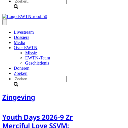
Zoeken
Livestream
Dossiers
Media
Over EWTN
Missie
EWTN-Team
Geschiedenis
Doneren
Zoeken
Zoeken
Zingeving
Youth Days 2026-9 Zr
Merciful Love SSVM: