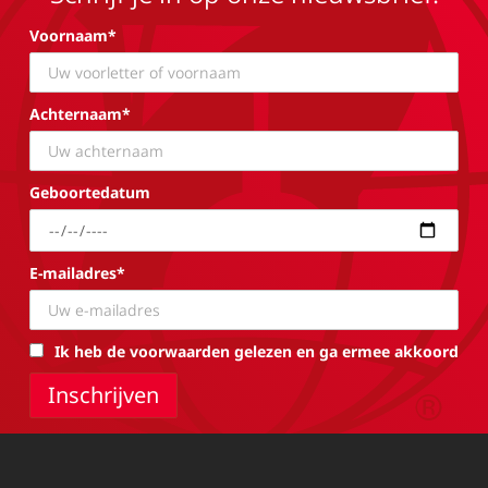
Voornaam*
Achternaam*
Geboortedatum
E-mailadres*
Ik heb de voorwaarden gelezen en ga ermee akkoord