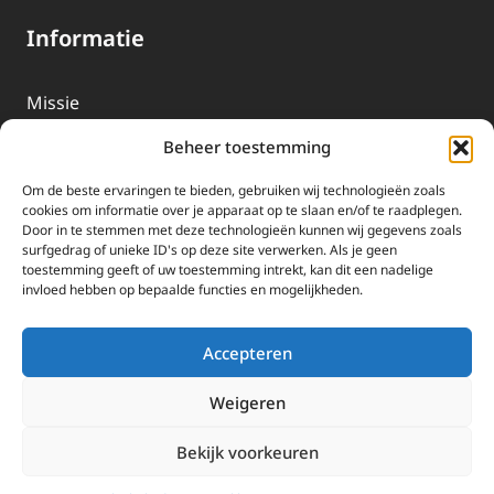
Informatie
Missie
Over EWTN
Beheer toestemming
Geschiedenis
Om de beste ervaringen te bieden, gebruiken wij technologieën zoals
EWTN-Team
cookies om informatie over je apparaat op te slaan en/of te raadplegen.
Door in te stemmen met deze technologieën kunnen wij gegevens zoals
Organisatiegegevens
surfgedrag of unieke ID's op deze site verwerken. Als je geen
toestemming geeft of uw toestemming intrekt, kan dit een nadelige
invloed hebben op bepaalde functies en mogelijkheden.
Doneren
EWTN wordt uitsluitend gefinancierd door uw donaties.
Accepteren
Wij ontvangen bewust geen advertentie-inkomsten of
kerkelijke financiele ondersteuning.
Weigeren
Doneren
Bekijk voorkeuren
2025 EWTN Lage Landen | Katholieke Media | © Stichting EWTN Lage