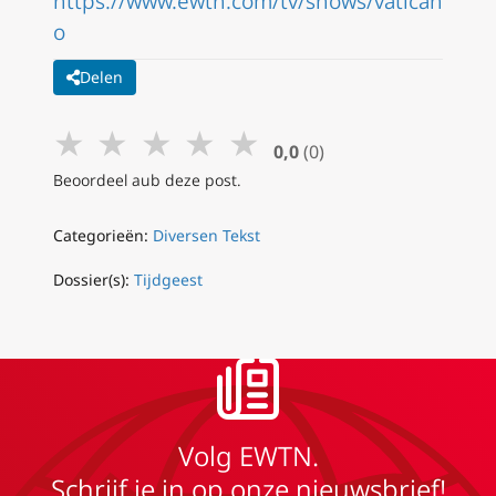
https://www.ewtn.com/tv/shows/vatican
o
Delen
★
★
★
★
★
0,0
(0)
Beoordeel aub deze post.
Categorieën:
Diversen Tekst
Dossier(s):
Tijdgeest
Volg EWTN.
Schrijf je in op onze nieuwsbrief!