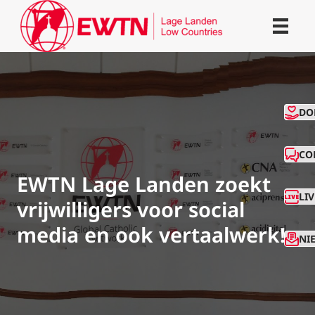
CO
DO
CO
EWTN Lage Landen zoekt
LI
vrijwilligers voor social
media en ook vertaalwerk!
NI