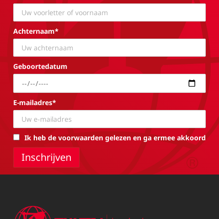
Achternaam*
Geboortedatum
E-mailadres*
Ik heb de voorwaarden gelezen en ga ermee akkoord