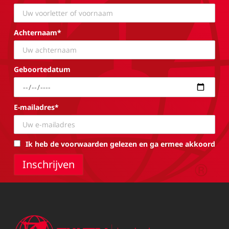
Achternaam*
Geboortedatum
E-mailadres*
Ik heb de voorwaarden gelezen en ga ermee akkoord