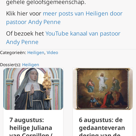
gehele geloofsgemeenschap.
Klik hier voor
meer posts van Heiligen door
pastoor Andy Penne
Of bezoek het
YouTube kanaal van pastoor
Andy Penne
Categorieën:
Heiligen
,
Video
Dossier(s):
Heiligen
7 augustus:
6 augustus: de
heilige Juliana
gedaanteveran
van Cornillon (
dering van de