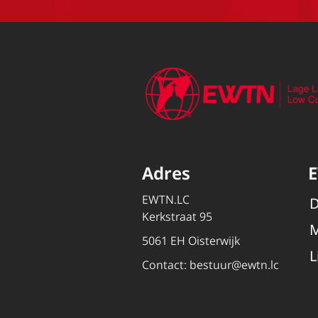
Adres
EWTN.LC
D
Kerkstraat 95
M
5061 EH Oisterwijk
L
Contact:
bestuur@ewtn.lc