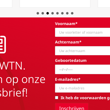
Voornaam*
Achternaam*
Geboortedatum
EWTN.
in op onze
E-mailadres*
brief!
Ik heb de voorwaarden g