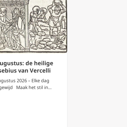
augustus: de heilige
Youth Days 2026
sebius van Vercelli
Rob Mutsaerts:
van de kerk hee
ugustus 2026 – Elke dag
jong gezicht
gewijd Maak het stil in…
18 juli 2026 – “…Dat zi
jongste generatie. Z