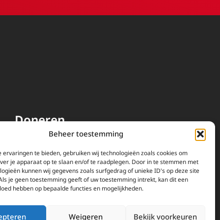
Doneren
Beheer toestemming
EWTN wordt uitsluitend
gefinancierd door uw donaties.
 ervaringen te bieden, gebruiken wij technologieën zoals cookies om
over je apparaat op te slaan en/of te raadplegen. Door in te stemmen met
Wij ontvangen bewust geen
logieën kunnen wij gegevens zoals surfgedrag of unieke ID's op deze site
advertentie-inkomsten of
Als je geen toestemming geeft of uw toestemming intrekt, kan dit een
kerkelijke financiele
vloed hebben op bepaalde functies en mogelijkheden.
ondersteuning.
Doneren
epteren
Weigeren
Bekijk voorkeuren