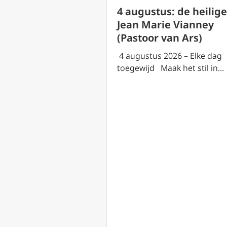
4 augustus: de heilige
Jean Marie Vianney
(Pastoor van Ars)
4 augustus 2026 – Elke dag
toegewijd Maak het stil in…
us: de
ing van de
ria de
e
 2026 – Elke dag
aak het stil in…