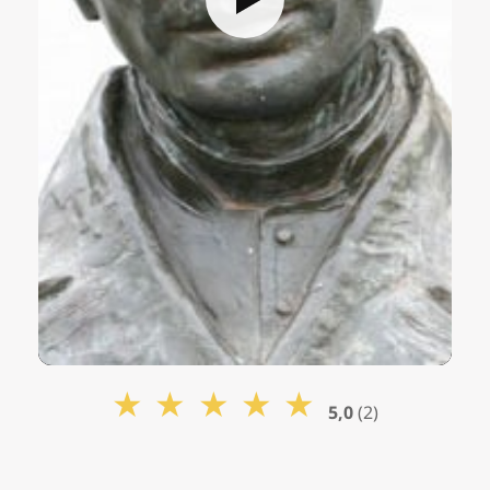
★
★
★
★
★
5,0
(2)