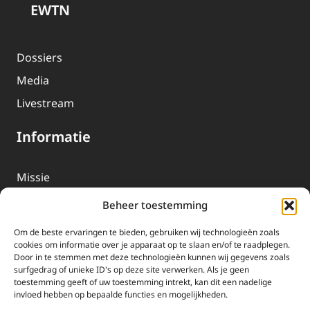
EWTN
Dossiers
Media
Livestream
Informatie
Missie
Over EWTN
Beheer toestemming
Geschiedenis
Om de beste ervaringen te bieden, gebruiken wij technologieën zoals
EWTN-Team
cookies om informatie over je apparaat op te slaan en/of te raadplegen.
Door in te stemmen met deze technologieën kunnen wij gegevens zoals
Organisatiegegevens
surfgedrag of unieke ID's op deze site verwerken. Als je geen
toestemming geeft of uw toestemming intrekt, kan dit een nadelige
invloed hebben op bepaalde functies en mogelijkheden.
Doneren