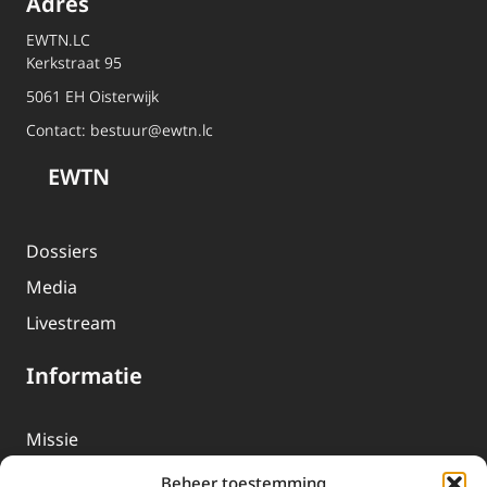
Adres
EWTN.LC
Kerkstraat 95
5061 EH Oisterwijk
Contact:
bestuur@ewtn.lc
EWTN
Dossiers
Media
Livestream
Informatie
Missie
Over EWTN
Beheer toestemming